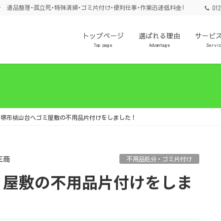
 遺品整理･孤立死･特殊清掃･ゴミ片付け･便利仕事･作業迅速低料金!
012
トップページ
選ばれる理由
サービ
Top page
Advantage
Servi
府堺市桃山台へゴミ屋敷の不用品片付けをしました！
正商
不用品処分・ゴミ片付け