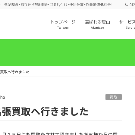
 遺品整理･孤立死･特殊清掃･ゴミ片付け･便利仕事･作業迅速低料金!
012
トップページ
選ばれる理由
サービ
Top page
Advantage
Servi
張買取へ行きました
sho
買取
出張買取へ行きました
１月１５日にも買取をさせて頂きましたお客様からの買