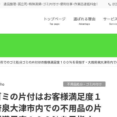
 遺品整理･孤立死･特殊清掃･ゴミ片付け･便利仕事･作業迅速低料金!
012
トップページ
選ばれる理由
サービ
Top page
Advantage
Servi
津市でのゴミ処分ゴミの片付はお客様満足度１００％を目指す・大阪府泉大津市内で
sho
不用品処分・ゴミ片付け
府泉大津市内での不用品の片